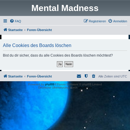
Mental Madness
FAQ
Registrieren
Anmelden
Startseite
Foren-Übersicht
Alle Cookies des Boards löschen
Bist du dir sicher, dass du alle Cookies des Boards löschen möchtest?
Startseite
Foren-Übersicht
Alle Zeiten sind
UTC
Powered by
phpBB
® Forum Software © phpBB Limited
Deutsche Übersetzung durch
phpBB.de