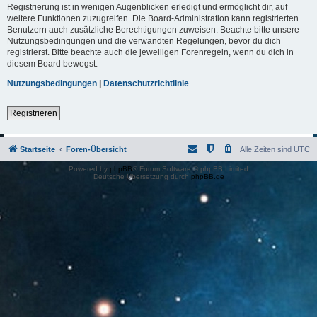
Registrierung ist in wenigen Augenblicken erledigt und ermöglicht dir, auf
weitere Funktionen zuzugreifen. Die Board-Administration kann registrierten
Benutzern auch zusätzliche Berechtigungen zuweisen. Beachte bitte unsere
Nutzungsbedingungen und die verwandten Regelungen, bevor du dich
registrierst. Bitte beachte auch die jeweiligen Forenregeln, wenn du dich in
diesem Board bewegst.
Nutzungsbedingungen
|
Datenschutzrichtlinie
Registrieren
Startseite
Foren-Übersicht
Alle Zeiten sind
UTC
Powered by
phpBB
® Forum Software © phpBB Limited
Deutsche Übersetzung durch
phpBB.de