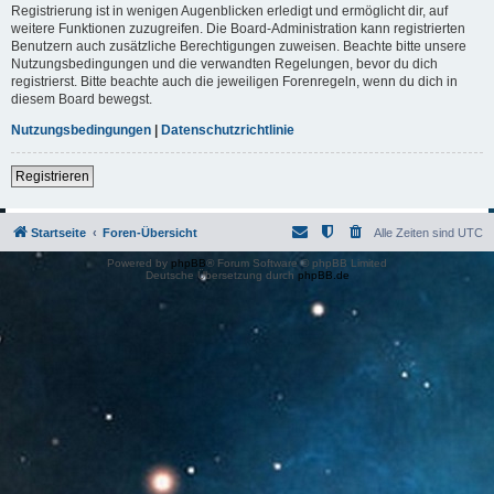
Registrierung ist in wenigen Augenblicken erledigt und ermöglicht dir, auf
weitere Funktionen zuzugreifen. Die Board-Administration kann registrierten
Benutzern auch zusätzliche Berechtigungen zuweisen. Beachte bitte unsere
Nutzungsbedingungen und die verwandten Regelungen, bevor du dich
registrierst. Bitte beachte auch die jeweiligen Forenregeln, wenn du dich in
diesem Board bewegst.
Nutzungsbedingungen
|
Datenschutzrichtlinie
Registrieren
Startseite
Foren-Übersicht
Alle Zeiten sind
UTC
Powered by
phpBB
® Forum Software © phpBB Limited
Deutsche Übersetzung durch
phpBB.de