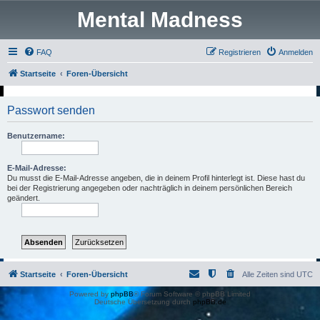
Mental Madness
FAQ
Registrieren
Anmelden
Startseite
Foren-Übersicht
Passwort senden
Benutzername:
E-Mail-Adresse:
Du musst die E-Mail-Adresse angeben, die in deinem Profil hinterlegt ist. Diese hast du
bei der Registrierung angegeben oder nachträglich in deinem persönlichen Bereich
geändert.
Startseite
Foren-Übersicht
Alle Zeiten sind
UTC
Powered by
phpBB
® Forum Software © phpBB Limited
Deutsche Übersetzung durch
phpBB.de